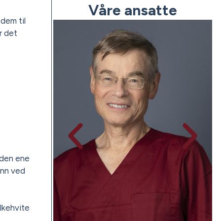
Våre ansatte
dem til
r det
El
Tr
 den ene
enn ved
elkehvite