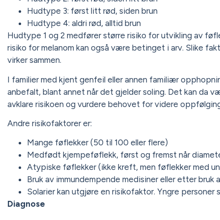
Hudtype 3: først litt rød, siden brun
Hudtype 4: aldri rød, alltid brun
Hudtype 1 og 2 medfører større risiko for utvikling av fø
risiko for melanom kan også være betinget i arv. Slike fakt
virker sammen.
I familier med kjent genfeil eller annen familiær opphopn
anbefalt, blant annet når det gjelder soling. Det kan da 
avklare risikoen og vurdere behovet for videre oppfølgin
Andre risikofaktorer er:
Mange føflekker (50 til 100 eller flere)
Medfødt kjempeføflekk, først og fremst når diamete
Atypiske føflekker (ikke kreft, men føflekker med u
Bruk av immundempende medisiner eller etter bruk a
Solarier kan utgjøre en risikofaktor. Yngre personer 
Diagnose