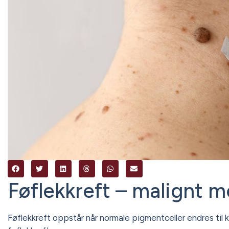
Føflekkreft – malignt 
Føflekkreft oppstår når normale pigmentceller endres til kr