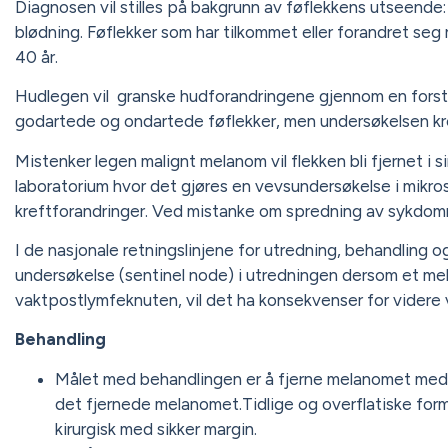
Diagnosen vil stilles på bakgrunn av føflekkens utseende: 
blødning. Føflekker som har tilkommet eller forandret seg 
40 år.
Hudlegen vil granske hudforandringene gjennom en forstør
godartede og ondartede føflekker, men undersøkelsen kre
Mistenker legen malignt melanom vil flekken bli fjernet i si
laboratorium hvor det gjøres en vevsundersøkelse i mikr
kreftforandringer. Ved mistanke om spredning av sykdommen
I de nasjonale retningslinjene for utredning, behandlin
undersøkelse (sentinel node) i utredningen dersom et mela
vaktpostlymfeknuten, vil det ha konsekvenser for videre
Behandling
Målet med behandlingen er å fjerne melanomet med si
det fjernede melanomet.Tidlige og overflatiske form
kirurgisk med sikker margin.