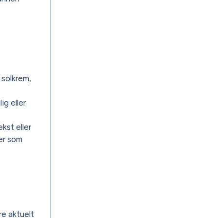
 solkrem,
ig eller
kst eller
ter som
re aktuelt