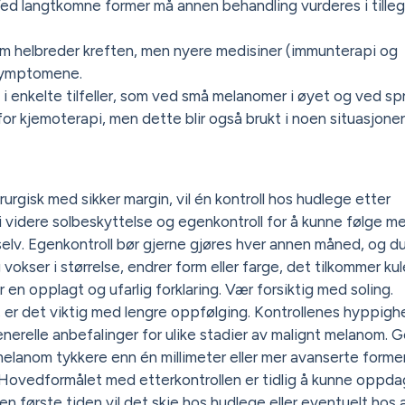
d langtkomne former må annen behandling vurderes i tillegg
m helbreder kreften, men nyere medisiner (immunterapi og
 symptomene.
i enkelte tilfeller, som ved små melanomer i øyet og ved spr
 for kjemoterapi, men dette blir også brukt i noen situasjone
rgisk med sikker margin, vil én kontroll hos hudlege etter
i videre solbeskyttelse og egenkontroll for å kunne følge m
selv. Egenkontroll bør gjerne gjøres hver annen måned, og d
kser i størrelse, endrer form eller farge, det tilkommer kul
en opplagt og ufarlig forklaring. Vær forsiktig med soling.
 er det viktig med lengre oppfølging. Kontrollenes hyppigh
enerelle anbefalinger for ulike stadier av malignt melanom. 
elanom tykkere enn én millimeter eller mer avanserte former
 Hovedformålet med etterkontrollen er tidlig å kunne oppd
. Den første tiden vil det skje hos hudlege eller eventuelt hos