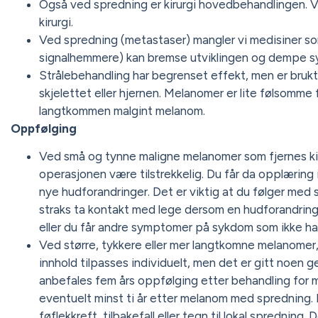
Også ved spredning er kirurgi hovedbehandlingen. Ve
kirurgi.
Ved spredning (metastaser) mangler vi medisiner so
signalhemmere) kan bremse utviklingen og dempe
Strålebehandling har begrenset effekt, men er brukt 
skjelettet eller hjernen. Melanomer er lite følsomme
langtkommen malgint melanom.
Oppfølging
Ved små og tynne maligne melanomer som fjernes kiru
operasjonen være tilstrekkelig. Du får da opplæring 
nye hudforandringer. Det er viktig at du følger med 
straks ta kontakt med lege dersom en hudforandring vo
eller du får andre symptomer på sykdom som ikke har 
Ved større, tykkere eller mer langtkomne melanomer,
innhold tilpasses individuelt, men det er gitt noen g
anbefales fem års oppfølging etter behandling for m
eventuelt minst ti år etter melanom med spredning.
føflekkreft, tilbakefall eller tegn til lokal spredning