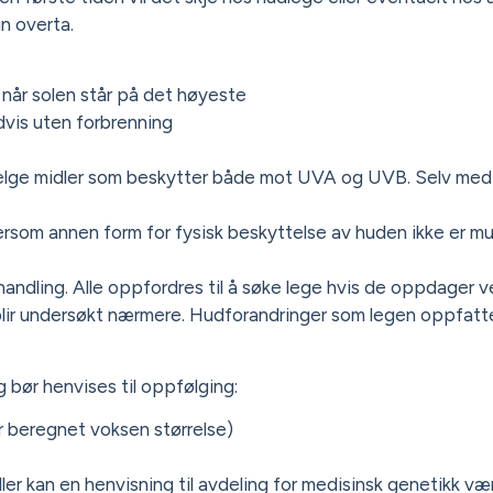
in overta.
når solen står på det høyeste
vis uten forbrenning
 velge midler som beskytter både mot UVA og UVB. Selv med
rsom annen form for fysisk beskyttelse av huden ikke er mul
handling. Alle oppfordres til å søke lege hvis de oppdager ve
den blir undersøkt nærmere. Hudforandringer som legen oppfat
g bør henvises til oppfølging:
 beregnet voksen størrelse)
eller kan en henvisning til avdeling for medisinsk genetikk væ