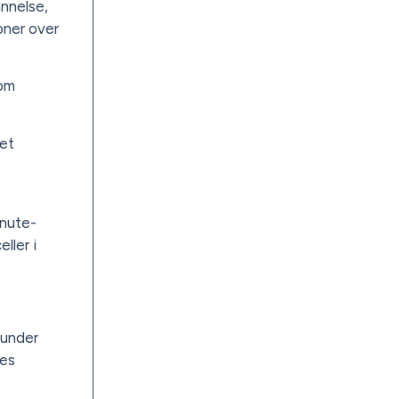
annelse,
oner over
lom
 et
knute-
ller i
 under
nes