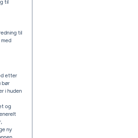
 til
edning til
r med
ed etter
u bør
er i huden
et og
Generelt
,
age ny
 annen