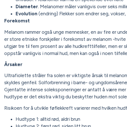
Diameter
. Melanomer måler vanligvis over seks mill
Evolution
(endring) Flekker som endrer seg, vokser, s
Forekomst
Melanom rammer også unge mennesker, en av fire er under 
er store etniske forskjeller i forekomst av melanom -hvit
utgjør tre til fem prosent av alle hudkrefttilfeller, men er
oppstår vanligvis i normal hud, men kan også i noen tilfell
Årsaker
Ultrafiolette stråler fra solen er viktigste årsak til melano
skyldes genfeil. Solforbrenning i barne- og ungdomsårene s
Gjentatte intense soleksponeringer er antatt å være mer ri
hudtype er det ekstra viktig du beskytter huden mot sole
Risikoen for å utvikle føflekkreft varierer med hvilken hud
Hudtype 1: alltid rød, aldri brun
Hudtype 2: først rød, siden litt brun