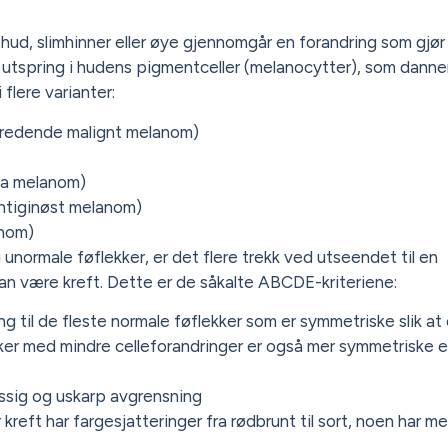
hud, slimhinner eller øye gjennomgår en forandring som gjør 
t utspring i hudens pigmentceller (melanocytter), som danne
flere varianter:
predende malignt melanom)
na melanom)
entiginøst melanom)
anom)
unormale føflekker, er det flere trekk ved utseendet til en
kan være kreft. Dette er de såkalte ABCDE-kriteriene:
g til de fleste normale føflekker som er symmetriske slik at
kker med mindre celleforandringer er også mer symmetriske 
ssig og uskarp avgrensning
 kreft har fargesjatteringer fra rødbrunt til sort, noen har m