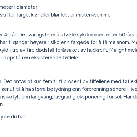
imeter i diameter
kifter farge, klør eller blør lett er mistenksomme
40 år. Det vanligste er å utvikle sykdommen etter 50-års a
e har ti ganger høyere risiko enn fargede for å få melanom. 
 skyld i tre av fire dødsfall forårsaket av hudkreft. Malignt m
er oppstå i en eksisterende føflekk.
m. Det antas at kun fem til ti prosent av tilfellene med føflek
er ut til å ha større betydning enn forbrenning senere i live
sikofylt enn langvarig, lavgradig eksponering for sol. Har du
n.
type du har: