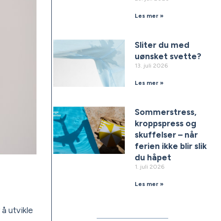
Les mer »
Sliter du med
uønsket svette?
13. juli 2026
Les mer »
Sommerstress,
kroppspress og
skuffelser – når
ferien ikke blir slik
du håpet
1. juli 2026
Les mer »
 å utvikle