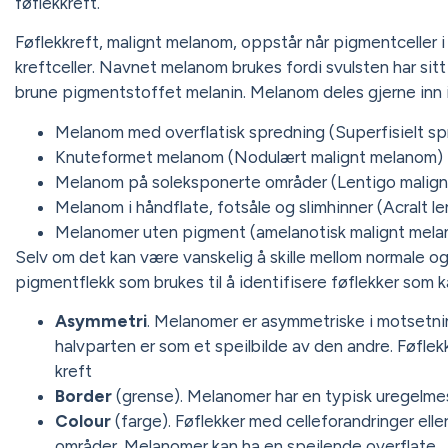
føflekkreft.
Føflekkreft, malignt melanom, oppstår når pigmentceller i 
kreftceller. Navnet melanom brukes fordi svulsten har sit
brune pigmentstoffet melanin. Melanom deles gjerne inn i 
Melanom med overflatisk spredning (Superfisielt s
Knuteformet melanom (Nodulært malignt melanom)
Melanom på soleksponerte områder (Lentigo malig
Melanom i håndflate, fotsåle og slimhinner (Acralt l
Melanomer uten pigment (amelanotisk malignt mel
Selv om det kan være vanskelig å skille mellom normale og 
pigmentflekk som brukes til å identifisere føflekker som 
Asymmetri
. Melanomer er asymmetriske i motsetnin
halvparten er som et speilbilde av den andre. Føfle
kreft
Border
(grense). Melanomer har en typisk uregelme
Colour
(farge). Føflekker med celleforandringer eller
områder. Melanomer kan ha en speilende overflate