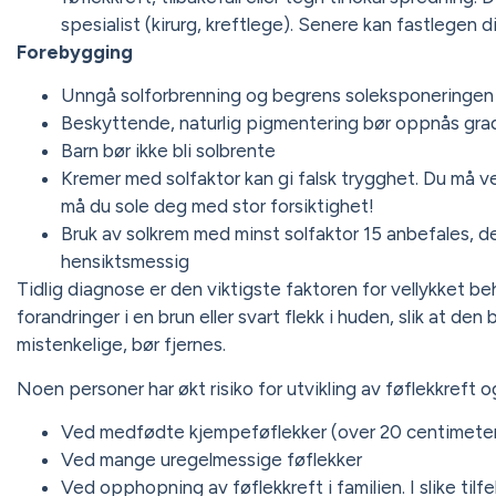
spesialist (kirurg, kreftlege). Senere kan fastlegen d
Forebygging
Unngå solforbrenning og begrens soleksponeringen 
Beskyttende, naturlig pigmentering bør oppnås grad
Barn bør ikke bli solbrente
Kremer med solfaktor kan gi falsk trygghet. Du må
må du sole deg med stor forsiktighet!
Bruk av solkrem med minst solfaktor 15 anbefales, de
hensiktsmessig
Tidlig diagnose er den viktigste faktoren for vellykket be
forandringer i en brun eller svart flekk i huden, slik at 
mistenkelige, bør fjernes.
Noen personer har økt risiko for utvikling av føflekkreft o
Ved medfødte kjempeføflekker (over 20 centimeter
Ved mange uregelmessige føflekker
Ved opphopning av føflekkreft i familien. I slike tilf