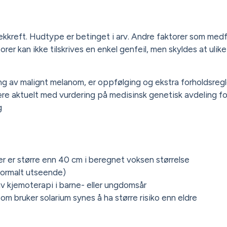
flekkreft. Hudtype er betinget i arv. Andre faktorer som med
orer kan ikke tilskrives en enkel genfeil, men skyldes at ulik
ing av malignt melanom, er oppfølging og ekstra forholdsregl
være aktuelt med vurdering på medisinsk genetisk avdeling fo
g
r er større enn 40 cm i beregnet voksen størrelse
normalt utseende)
v kjemoterapi i barne- eller ungdomsår
som bruker solarium synes å ha større risiko enn eldre