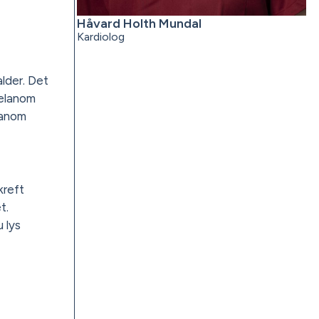
Håvard Holth Mundal
Kardiolog
lder. Det
Melanom
elanom
kreft
t.
 lys