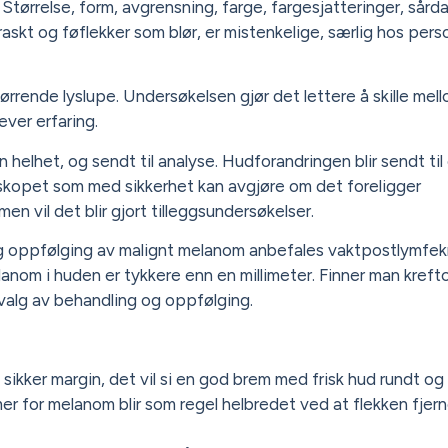
Størrelse, form, avgrensning, farge, fargesjatteringer, sård
raskt og føflekker som blør, er mistenkelige, særlig hos pers
rende lyslupe. Undersøkelsen gjør det lettere å skille mel
ver erfaring.
n helhet, og sendt til analyse. Hudforandringen blir sendt til
oskopet som med sikkerhet kan avgjøre om det foreligger
 vil det blir gjort tilleggsundersøkelser.
g og oppfølging av malignt melanom anbefales vaktpostlymfe
nom i huden er tykkere enn en millimeter. Finner man kreftce
 valg av behandling og oppfølging.
kker margin, det vil si en god brem med frisk hud rundt og
er for melanom blir som regel helbredet ved at flekken fjer