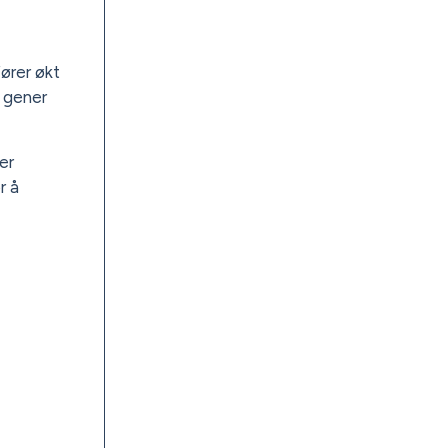
fører økt
e gener
er
r å