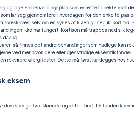
ng og lage en behandlingsplan som er rettet direkte mot d
som lar seg gjennomføre i hverdagen for den enkelte pasie
oreskrives, selv om en synes at kløen gir seg ila kort tid. E
ndlingen ikke har fungert. Kortison må trappes ned slik leg
s daglig
arer, så finnes det andre behandlinger som hudlege kan rek
jerne ved mer alvorligere eller gjenstridige eksemtilstander.
en rekvirere allergitester. Dette må først kartlegges hos hu
isk eksem
kdom som gir tørr, kløende og irritert hud. Tilstanden komm