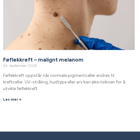
Føflekkreft – malignt melanom
24. september 2025
Føflekkreft oppstår når normale pigmentceller endres til
kreftceller. UV-stråling, hudtype eller arv kan øke risikoen for å
utvikle føflekkreft.
Les mer »