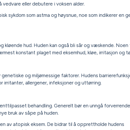
vedvare eller debutere i voksen alder.
isk sykdom som astma og høysnue, noe som indikerer en ge
g kløende hud. Huden kan også bli sår og væskende. Noen f
rmest konstant plaget med eksemhud, kløe, irritasjon og tø
 genetiske og miljømessige faktorer. Hudens barrierefunksjo
rritanter, allergener, infeksjoner og uttørring.
ienttilpasset behandling. Generelt bør en unngå forverrend
mye bruk av såpe på huden.
ingen av atopisk eksem. De bidrar til å opprettholde hudens