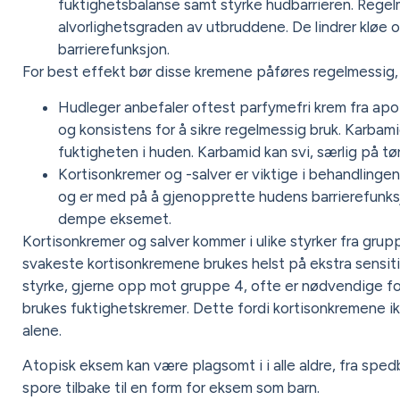
fuktighetsbalanse samt styrke hudbarrieren. Rege
alvorlighetsgraden av utbruddene. De lindrer kløe o
barrierefunksjon.
For best effekt bør disse kremene påføres regelmessig, 
Hudleger anbefaler oftest parfymefri krem fra apote
og konsistens for å sikre regelmessig bruk. Karbam
fuktigheten i huden. Karbamid kan svi, særlig på tør
Kortisonkremer og -salver er viktige i behandlinge
og er med på å gjenopprette hudens barrierefunksjo
dempe eksemet.
Kortisonkremer og salver kommer i ulike styrker fra grup
svakeste kortisonkremene brukes helst på ekstra sensit
styrke, gjerne opp mot gruppe 4, ofte er nødvendige for
brukes fuktighetskremer. Dette fordi kortisonkremene ik
alene.
Atopisk eksem kan være plagsomt i i alle aldre, fra spedb
spore tilbake til en form for eksem som barn.