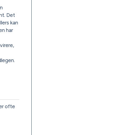
en
nt. Det
llers kan
en har
virere,
dlegen.
er ofte