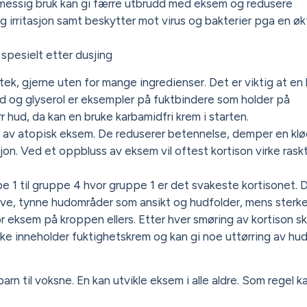
lmessig bruk kan gi færre utbrudd med eksem og redusere
g irritasjon samt beskytter mot virus og bakterier pga en øk
spesielt etter dusjing
k, gjerne uten for mange ingredienser. Det er viktig at en li
id og glyserol er eksempler på fuktbindere som holder på
r hud, da kan en bruke karbamidfri krem i starten.
n av atopisk eksem. De reduserer betennelse, demper en klø
n. Ved et oppbluss av eksem vil oftest kortison virke rask
pe 1 til gruppe 4 hvor gruppe 1 er det svakeste kortisonet. 
ive, tynne hudområder som ansikt og hudfolder, mens sterk
 eksem på kroppen ellers. Etter hver smøring av kortison sk
ke inneholder fuktighetskrem og kan gi noe uttørring av hu
arn til voksne. En kan utvikle eksem i alle aldre. Som regel k