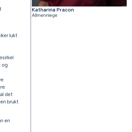
t
Katharina Pracon
Allmennlege
ker lukt
esirkel
t og
De
ere
al det
den brukt
an en