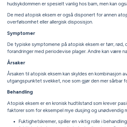
hudsykdommen er spesielt vanlig hos barn, men kan også 
De med atopisk eksem er også disponert for annen atop
overfølsomhet eller allergisk disposisjon.
Symptomer
De typiske symptomene på atopisk eksem er tørr, rød, o
forandringer med periodevise plager. Andre kan være næ
Årsaker
Årsaken til atopisk eksem kan skyldes en kombinasjon av
utgangspunktet svekket, noe som gjør den mer sårbar for i
Behandling
Atopisk eksem er en kronisk hudtilstand som krever pas
faktorer som for eksempel mye dusjing og unødvendig 
Fuktighetskremer, spiller en viktig rolle i behandl