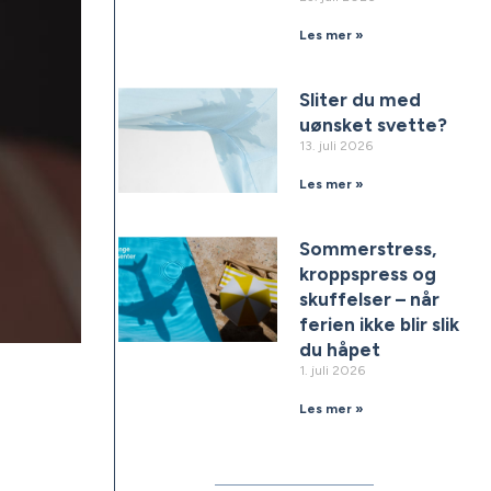
Les mer »
Sliter du med
uønsket svette?
13. juli 2026
Les mer »
Sommerstress,
kroppspress og
skuffelser – når
ferien ikke blir slik
du håpet
1. juli 2026
Les mer »