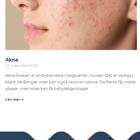
Akne
22. november 2025
Akne (kviser) er en betennelse i talgkjertler i huden. Det er vanligst
blant tenåringer, men kan også ramme voksne. De fleste får milde
plager, men noen kan få betydelige plager.
Les mer »