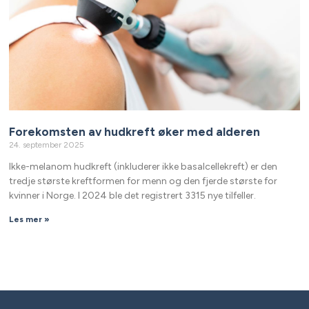
Forekomsten av hudkreft øker med alderen
24. september 2025
Ikke-melanom hudkreft (inkluderer ikke basalcellekreft) er den
tredje største kreftformen for menn og den fjerde største for
kvinner i Norge. I 2024 ble det registrert 3315 nye tilfeller.
Les mer »