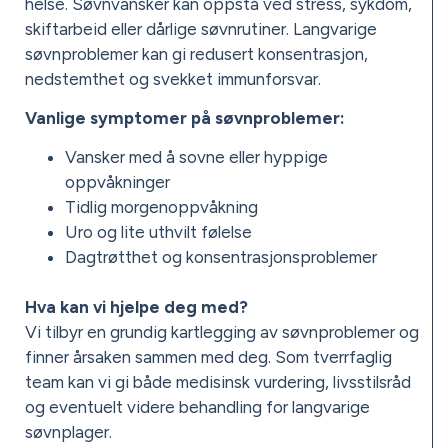
helse. Søvnvansker kan oppstå ved stress, sykdom,
skiftarbeid eller dårlige søvnrutiner. Langvarige
søvnproblemer kan gi redusert konsentrasjon,
nedstemthet og svekket immunforsvar.
Vanlige symptomer på søvnproblemer:
Vansker med å sovne eller hyppige
oppvåkninger
Tidlig morgenoppvåkning
Uro og lite uthvilt følelse
Dagtrøtthet og konsentrasjonsproblemer
Hva kan vi hjelpe deg med?
Vi tilbyr en grundig kartlegging av søvnproblemer og
finner årsaken sammen med deg. Som tverrfaglig
team kan vi gi både medisinsk vurdering, livsstilsråd
og eventuelt videre behandling for langvarige
søvnplager.