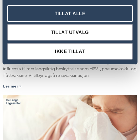
TILLAT ALLE
TILLAT UTVALG
Beskytt deg med vaksiner
24. september 2025
Vaksiner er en enkel og trygg måte å forebygge alvorlige
IKKE TILLAT
sykdommer på – for deg selv, familien din og de rundt deg. På vår
klinikk tilbyr vi et bredt spekter av vaksiner, fra sesongbasert
influensa til mer langsiktig beskyttelse som HPV-, pneumokokk- og
flåttvaksine. Vi tilbyr også reisevaksinasjon.
Les mer »