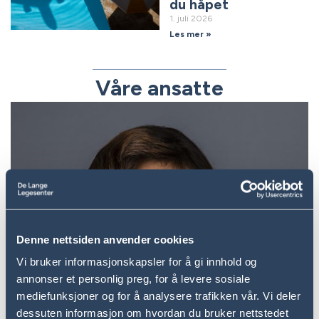
du håpet
1. juli 2026
Les mer »
Våre ansatte
L
Ju
Denne nettsiden anvender cookies
Vi bruker informasjonskapsler for å gi innhold og
annonser et personlig preg, for å levere sosiale
mediefunksjoner og for å analysere trafikken vår. Vi deler
dessuten informasjon om hvordan du bruker nettstedet