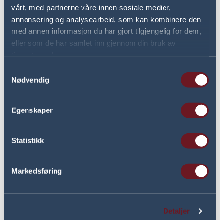
vårt, med partnerne våre innen sosiale medier,
annonsering og analysearbeid, som kan kombinere den
med annen informasjon du har gjort tilgjengelig for dem,
eller som de har samlet inn gjennom din bruk av
tjenestene deres.
Samtykkevalg
Nødvendig
Egenskaper
Ellen Berntsen
Treningsinstruktør
Statistikk
Markedsføring
Detaljer