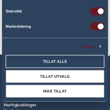
- få oppfølging av en
erfaren allmennlege og
medisinsk ansvarlig.
Statistikk
BESTILL TIME
Markedsføring
Detaljer
TILLAT ALLE
TILLAT UTVALG
IKKE TILLAT
-Styrke og livsglede
Hurtigkoblinger