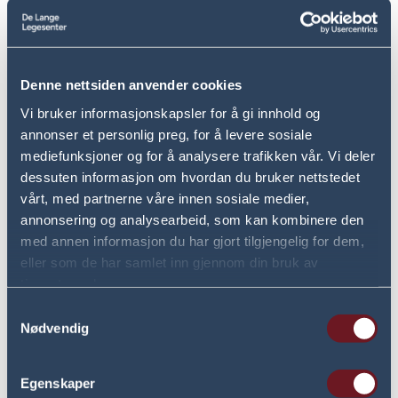
Hans tidligere arbeidserfaring som spesialist i
allmennmedisin og senere medisinsk direktør fra Volvat
medisinske senter, danner et solid og kompetent
grunnlag for de medisinske tjenestene som De Lange
Denne nettsiden anvender cookies
legesenter leverer. Jens-Christian har i tillegg lang
Vi bruker informasjonskapsler for å gi innhold og
erfaring fra psykiatri der han bla var overlege ved DPS.
annonser et personlig preg, for å levere sosiale
Denne samlede erfaringen og utdanningen utgjør et
mediefunksjoner og for å analysere trafikken vår. Vi deler
særlig godt grunnlag for å ivareta de mange ulike
dessuten informasjon om hvordan du bruker nettstedet
behovene pasienter som oppsøker De Lange
vårt, med partnerne våre innen sosiale medier,
legesenter, trenger.
annonsering og analysearbeid, som kan kombinere den
med annen informasjon du har gjort tilgjengelig for dem,
Jens-Christian behersker engelsk meget godt og kan
eller som de har samlet inn gjennom din bruk av
gjøre seg forstått på tysk. Han gjør seg ellers godt
tjenestene deres.
forstått på både dansk og svensk.
Samtykkevalg
Nødvendig
Bestill time hos Jens-Christian
Egenskaper